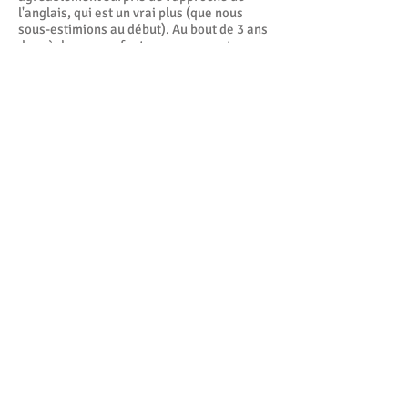
l'anglais, qui est un vrai plus (que nous
sous-estimions au début). Au bout de 3 ans
de crèche, nos enfants comprennent
beaucoup de choses et ont développé un
réel intérêt pour cette langue. Merci à
toute l'équipe !
Jeff GUILLET
Nous avons été ravis de la crèche Plume de
Levallois-Perret. L'équipe était vraiment au
top avec les enfants. Nous étions très
sereins en la déposant le matin sur le fait
qu'elle soit en sécurité et bien encadrée,
qu'elle mange bien (même si pour nous
c'était parfois compliqué à la maison), et
qu'elle est un très bon apprentissage
général. Merci à vous et bonne
continuation