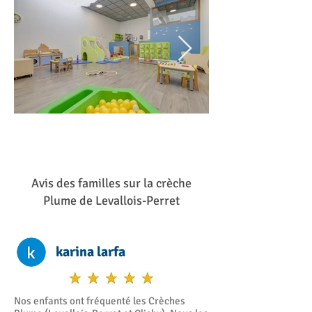
Salle de vie et piscine à balle de la crèche
Entrée de la crèche 
Avis des familles sur la crèche
Plume de Levallois
Plume de Levallois-Perret
Salle de vie et piscine à balle de la crèche
Plume de Levallois
karina larfa
Nos enfants ont fréquenté les Crèches